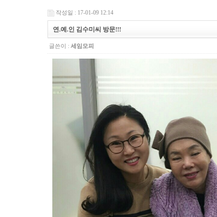
작성일 : 17-01-09 12:14
연.예.인 김수미씨 방문!!!
글쓴이 :
세임모피