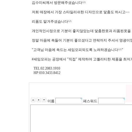
김수미씨께서 방문해주셨습니다^^
저희 매장에서 가장 스타일리쉬한 디자인으로 맟춤도 하시고~~
리폼도 맡겨주셨습니다^^
개인적인사정으로 기분이 좋지않았는데 맟춤한옷과 리폼된옷을
정말 마음에 쏙들어 기분이 좋으셨다고 연락까지 주셔서 영광이
"고객님 마음에 쏙드는 세임모피되도록 노려하겠습니다^^"
#세임모피는 공장에서 "직접" 제작하여 고퀄리티한 제품을 최저
TEL:02.2083.1910
HP:010.3433.8412
이름
패스워드