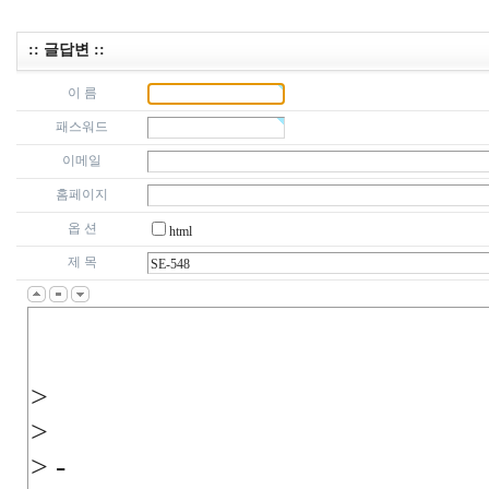
:: 글답변 ::
이 름
패스워드
이메일
홈페이지
옵 션
html
제 목